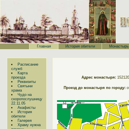
Главная
История обители
Монастырь
Расписание
служб
Карта
проезда
Адрес монастыря:
152120
Реквизиты
Святыни
Проезд до монастыря по городу:
о
храма
Чудо на
скоропослушницу
22.11.05
Акафисты
История
обители
Галерея
Храму нужна